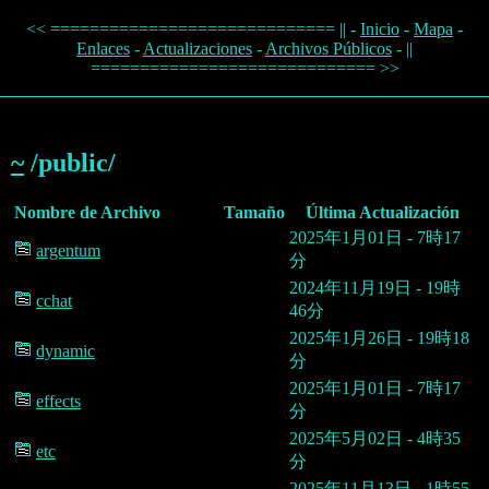
<< ============================= || -
Inicio
-
Mapa
-
Enlaces
-
Actualizaciones
-
Archivos Públicos
- ||
============================= >>
~
/public/
Nombre de Archivo
Tamaño
Última Actualización
2025年1月01日 - 7時17
argentum
分
2024年11月19日 - 19時
cchat
46分
2025年1月26日 - 19時18
dynamic
分
2025年1月01日 - 7時17
effects
分
2025年5月02日 - 4時35
etc
分
2025年11月13日 - 1時55