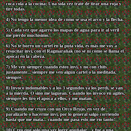
coca cola a la cocina; Una sola vez traté de tirar una roja y
tire todas.
4) No tengo la menor idea de cómo se usa el arco y la flecha.
5) Cada vez que agarro los mapas de agua para ir al veril
me pierdo muchísimo.
6) No te borro un cartel en la puta vida, es más me voy a
resucitar invi, con el Ragmarañak (no sé ni cómo se llama el
apoca) en la cabeza.
7) Me ven siempre cuando estoy invi, y no con chits
justamente... siempre me ven algún cartel o la meditada,
siempre.
8) Invoco indomables y a los 3 segundos ya los perdí, se van
a la mierda. O sino me laguean. Cuando los invoco en agites,
siempre les tiro el apoca a ellos, y me matan.
9) Cuando me cruzo con un Orco Brujo, en vez de
paralizarlo o hacerme invi, por lo general salgo corriendo
hasta que me mata... cuando me pasa esto me río tanto!
10) Creo que sólo una vez logré apuñalar... y fue a una