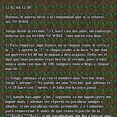
12-02-04 12:49
Buenas, le quería decir a la comunidad que sí, sí señores...
soy NEWBIE.
Juego desde la versión 7.53, hace casi dos años, sin embargo
todavía soy un terrible NEWBIE. Sino miren esta lista:
1) Para empezar, algo básico, no sé chupar rojas, le yerro a
la "U" y apreto la "I", o chupo azules a lo loco. Si me dan
un guerrero lvl 40 me lo matan a descargazos. Debo ser el
tipo que más pociones rojas tiró en la versión, pues si bien
nunca ando con más de 100, tampoco nunca llego a chupar
más de 3.
2) Tengo, además, el pj con el nombre más Newbie, lejos...
Jorge Cafrune!!!! No puede ser más Newbie. que además es
Lvl 28 hace casi 7 meses, y le falta bocha para pasar.
3) Cuando hay agite, a los 2 segundos ya me laguié (pero me
laguié mal), y además soy experto en paralizar amigos y
aliados. Si me paralizan, tardo, promedio, 2 o 3 minutos
para removerme. Y antes de que exista el parche de la
***8220;L***8221;, si me paralizaban, me iba a buscar una