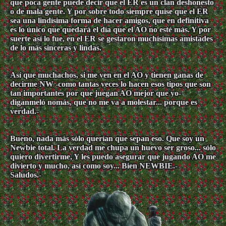
que poca gente puede decir que el ER es un clan deshonesto
o de mala gente. Y por sobre todo siempre quise que el ER
sea una lindísima forma de hacer amigos, que en definitiva
es lo único que quedará el día que el AO no esté más. Y por
suerte así lo fue, en el ER se gestaron muchísimas amistades
de lo más sinceras y lindas.
Así que muchachos, si me ven en el AO y tienen ganas de
decirme NW -como tantas veces lo hacen esos tipos que son
tan importantes por que juegan AO mejor que yo-
diganmeló nomás, que no me va a molestar... porque es
verdad.-
Bueno, nada más sólo querían que sepan eso. Que soy un
Newbie total. La verdad me chupa un huevo ser groso... sólo
quiero divertirme, Y les puedo asegurar que jugando AO me
divierto y mucho, así como soy... Bien NEWBIE.-
Saludos.-