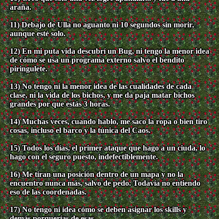
araña.
11) Debajo de Ulla no aguanto ni 10 segundos sin morir,
aunque esté solo.
12) En mi puta vida descubrí un Bug, ni tengo la menor idea
de cómo se usa un programa externo salvo el bendito
piringulete.
13) No tengo ni la menor idea de las cualidades de cada
clase, ni la vida de los bichos, y me da paja matar bichos
grandes por que estás 3 horas.
14) Muchas veces, cuando hablo, me saco la ropa o bien tiro
cosas, incluso el barco y la túnica del Caos.
15) Todos los días, el primer ataque que hago a un ciuda, lo
hago con el seguro puesto, indefectiblemente.
16) Me tiran una posición dentro de un mapa y no la
encuentro nunca más, salvo de pedo. Todavía no entiendo
eso de las coordenadas.
17) No tengo ni idea cómo se deben asignar los skills y
demás porquerías de esas.