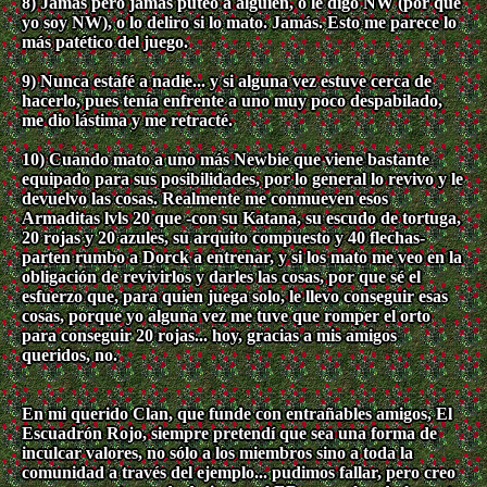
8) Jamás pero jamás puteo a alguien, o le digo NW (por que
yo soy NW), o lo deliro si lo mato. Jamás. Esto me parece lo
más patético del juego.
9) Nunca estafé a nadie... y si alguna vez estuve cerca de
hacerlo, pues tenía enfrente a uno muy poco despabilado,
me dio lástima y me retracté.
10) Cuando mato a uno más Newbie que viene bastante
equipado para sus posibilidades, por lo general lo revivo y le
devuelvo las cosas. Realmente me conmueven esos
Armaditas lvls 20 que -con su Katana, su escudo de tortuga,
20 rojas y 20 azules, su arquito compuesto y 40 flechas-
parten rumbo a Dorck a entrenar, y si los mato me veo en la
obligación de revivirlos y darles las cosas, por que sé el
esfuerzo que, para quien juega solo, le llevo conseguir esas
cosas, porque yo alguna vez me tuve que romper el orto
para conseguir 20 rojas... hoy, gracias a mis amigos
queridos, no.
En mi querido Clan, que funde con entrañables amigos, El
Escuadrón Rojo, siempre pretendí que sea una forma de
inculcar valores, no sólo a los miembros sino a toda la
comunidad a través del ejemplo... pudimos fallar, pero creo