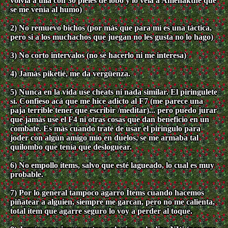
volvía a ulla con 30 pieles de lobo y lo veía a Amenakthe que
se me venía al humo)
2) No remuevo bichos (por más que para mí es una táctica,
pero si a los muchachos que juegan no les gusta no lo hago)
3) No corto intervalos (no sé hacerlo ni me interesa)
4) Jamás piketié, me da vergüenza.
5) Nunca en la vida use cheats ni nada similar. El piringulete
sí. Confieso acá que me hice adicto al F7 (me parece una
paja terrible tener que escribir /meditar)... pero puedo jurar
que jamás use el F4 ni otras cosas que dan beneficio en un
combate. Es más cuando traté de usar el piringulo para
joder con algún amigo mío en duelos, se me armaba tal
quilombo que tenía que desloguear.
6) No empollo ítems, salvo que esté lagueado, lo cual es muy
probable.
7) Por lo general tampoco agarro Ítems cuando hacemos
piñatear a alguien, siempre me garcan, pero no me calienta,
total ítem que agarre seguro lo voy a perder al toque.