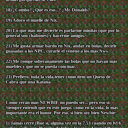
18) ¿Combo? ¿Qué es eso...? ¿Mc Donalds?
19) Adoro el muelle de Nix.
20) Lo que más me divierte es parlarme minitas (que por lo
general son chabones) y hacerme amigos.
21) Me gusta armar bardo en Nix, andar en bolas, decirle
guasadas a los NPC, curarle el veneno a los más Nws.
22) Me rompe soberanamente las bolas que no hayan más
muebles y que no se pueda concinar.
23) Prefiero, toda la vida,tener como ítem un Queso de
Cabra que una Katana.
Como verán más NEWBIE no puedo ser... pero eso sí:
Siempre entendí que en este juego, como en la vida, lo más
importante era el honor. Por eso, si bien soy bien Newbie:
1) Jamás cerré (Bue sí, alguna vez en la 7.53 cuando en lvl 6