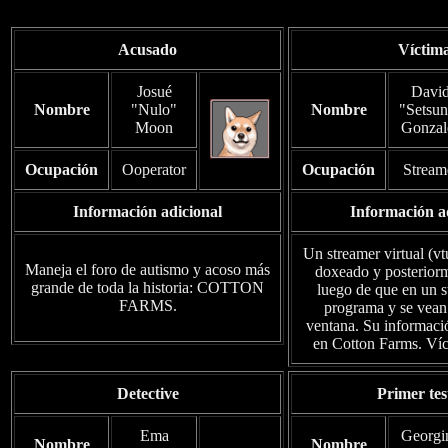
Acusado
Víctim
Josué
Davi
Nombre
"Nulo"
Nombre
"Setsun
Moon
Gonzal
Ocupación
Ooperator
Ocupación
Stream
Información adicional
Información a
Un streamer virtual (vt
Maneja el foro de autismo y acoso más
doxeado y posteriorm
grande de toda la historia: COTTON
luego de que en un s
FARMS.
programa y se vean 
ventana. Su informaci
en Cotton Farms. Víc
Detective
Primer tes
Ema
Georgi
Nombre
Nombre