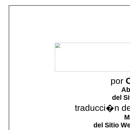
por
O
Ab
del S
traducci�n d
M
del Sitio W