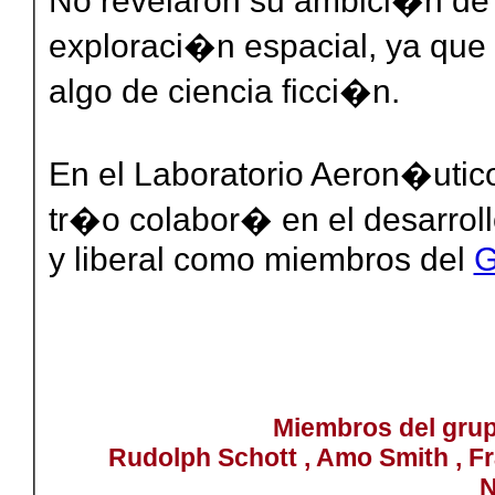
No revelaron su ambici�n de d
exploraci�n espacial, ya que
algo de ciencia ficci�n.
En el Laboratorio Aeron�utic
tr�o colabor� ​​en el desarrol
y liberal como miembros del
G
Miembros del gru
Rudolph Schott , Amo Smith , Fr