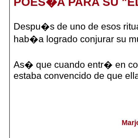
POES�A PARA SU "
Despu�s de uno de esos ritu
hab�a logrado conjurar su mu
As� que cuando entr� en co
estaba convencido de que ella
Marj