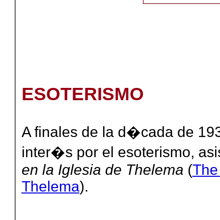
ESOTERISMO
A finales de la d�cada de 19
inter�s por el esoterismo, as
en la Iglesia de Thelema
(
The 
Thelema
).