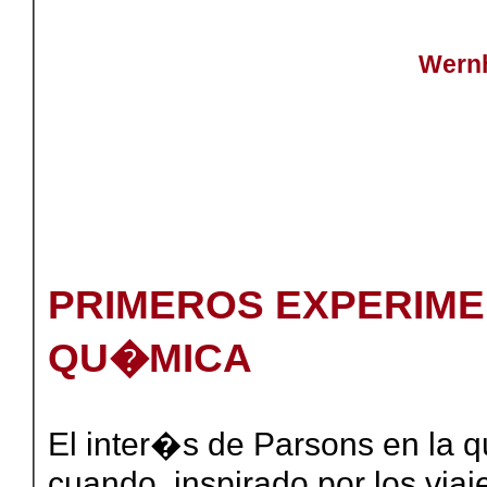
Wernh
PRIMEROS EXPERIME
QU�MICA
El inter�s de Parsons en la
cuando, inspirado por los via