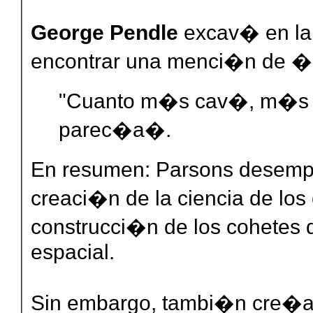
George Pendle
excav� en la
encontrar una menci�n de �l 
"Cuanto m�s cav�, m�s ex
parec�a�.
En resumen: Parsons desempe
creaci�n de la ciencia de los 
construcci�n de los cohetes q
espacial.
Sin embargo, tambi�n cre�a 