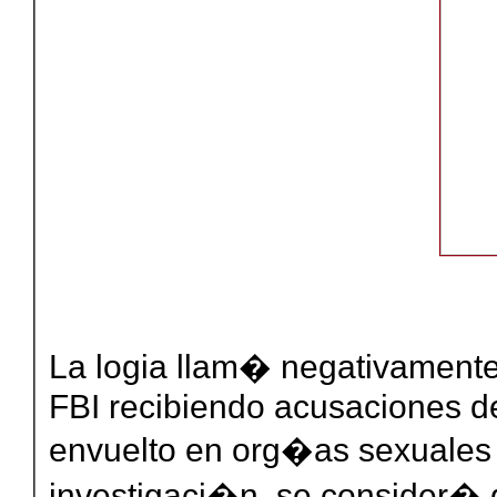
La logia llam� negativamente 
FBI recibiendo acusaciones de
envuelto en org�as sexuales 
investigaci�n, se consider�