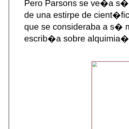
Pero Parsons se ve�a s� 
de una estirpe de cient�f
que se consideraba a s� m
escrib�a sobre alquimia�,