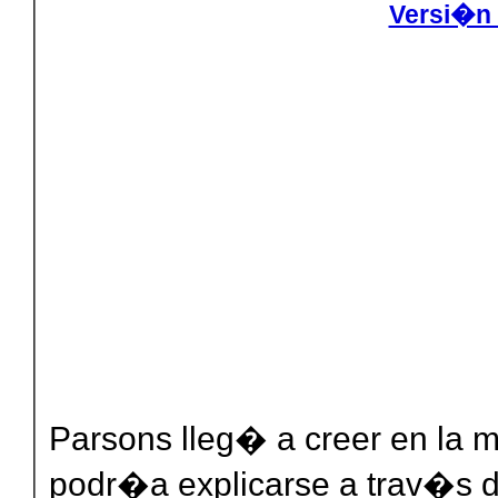
Versi�n 
Parsons lleg� a creer en la 
podr�a explicarse a trav�s d