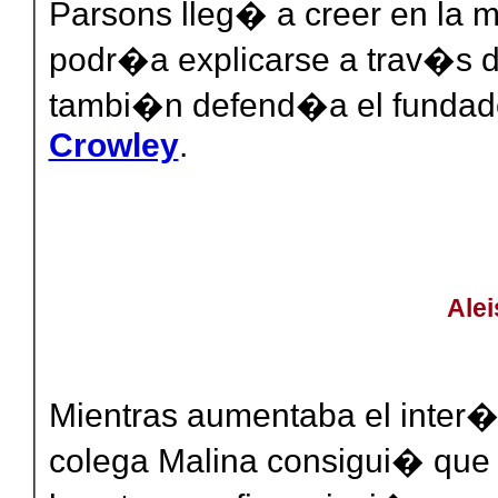
Parsons lleg� a creer en la 
podr�a explicarse a trav�s d
tambi�n defend�a el fundado
Crowley
.
Alei
Mientras aumentaba el inter�s
colega Malina consigui� que 