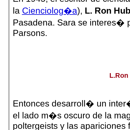
la
Cienciolog�a
),
L. Ron Hu
Pasadena. Sara se interes� 
Parsons.
L.Ron
Entonces desarroll� un inte
el lado m�s oscuro de la mag
poltergeists y las apariciones