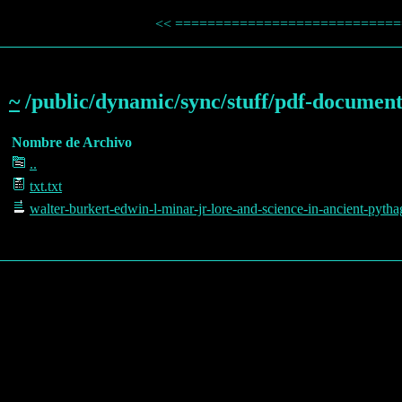
<< ============================= 
~
/public/dynamic/sync/stuff/pdf-documents
Nombre de Archivo
..
txt.txt
walter-burkert-edwin-l-minar-jr-lore-and-science-in-ancient-pyth