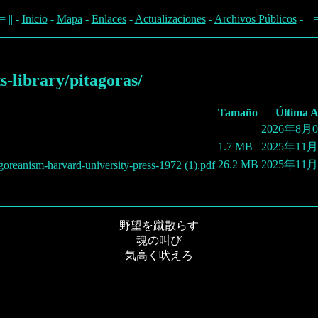
|| -
Inicio
-
Mapa
-
Enlaces
-
Actualizaciones
-
Archivos Públicos
- |
-library/pitagoras/
Tamaño
Última A
2026年8月0
1.7 MB
2025年11月
26.2 MB
2025年11月
agoreanism-harvard-university-press-1972 (1).pdf
野望を蹴散らす
魂の叫び
気高く吠えろ