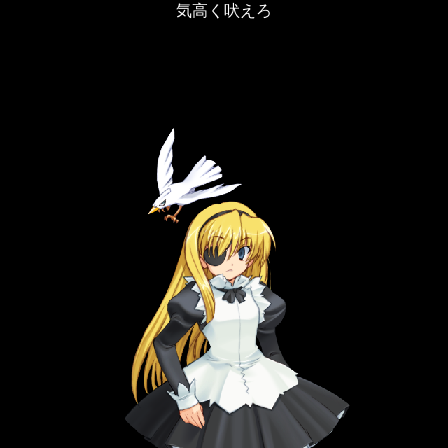
気高く吠えろ