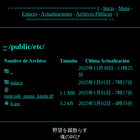
<< ============================= || -
Inicio
-
Mapa
-
Enlaces
-
Actualizaciones
-
Archivos Públicos
- ||
============================= >>
~
/public/etc/
Nombre de Archivo
Tamaño
Última Actualización
2025年11月30日 - 11時25
..
分
2025年1月01日 - 7時17分
palace
2025年1月01日 - 7時17分
1.1 MB
junicode_mono_kinda.ttf
3.2 kB
2025年5月02日 - 4時35分
lt.asc
野望を蹴散らす
魂の叫び