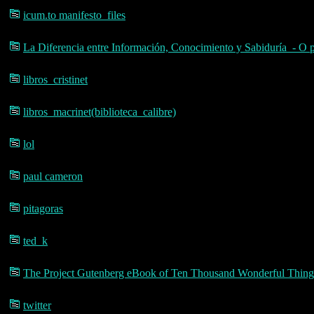
icum.to manifesto_files
La Diferencia entre Información, Conocimiento y Sabiduría - O
libros_cristinet
libros_macrinet(biblioteca_calibre)
lol
paul cameron
pitagoras
ted_k
The Project Gutenberg eBook of Ten Thousand Wonderful Things
twitter