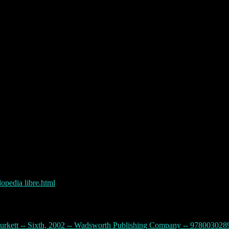
lopedia libre.html
Burkett -- Sixth, 2002 -- Wadsworth Publishing Company -- 978003028