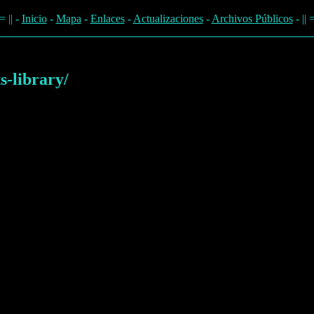
|| -
Inicio
-
Mapa
-
Enlaces
-
Actualizaciones
-
Archivos Públicos
- |
s-library/