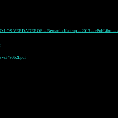
RDADEROS -- Bernardo Kastrup -- 2013 -- ePubLibre -- a83
f
7e3490b2f.pdf