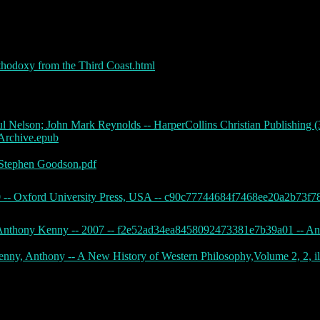
rthodoxy from the Third Coast.html
l Nelson; John Mark Reynolds -- HarperCollins Christian Publishing (3
Archive.epub
 Stephen Goodson.pdf
0 -- Oxford University Press, USA -- c90c77744684f7468ee20a2b73f7
- Anthony Kenny -- 2007 -- f2e52ad34ea8458092473381e7b39a01 -- An
nny, Anthony -- A New History of Western Philosophy,Volume 2, 2, il