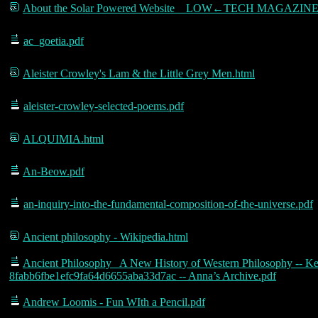
About the Solar Powered Website _ LOW←TECH MAGAZINE
ac_goetia.pdf
Aleister Crowley's Lam & the Little Grey Men.html
aleister-crowley-selected-poems.pdf
ALQUIMIA.html
An-Beow.pdf
an-inquiry-into-the-fundamental-composition-of-the-universe.pdf
Ancient philosophy - Wikipedia.html
Ancient Philosophy_ A New History of Western Philosophy -- Ken
8fabb6fbe1efc9fa64d6655aba33d7ac -- Anna’s Archive.pdf
Andrew Loomis - Fun WIth a Pencil.pdf