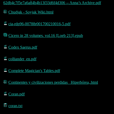
62db4c7f5e7a6a84b4b13f33d6f4d306 -- Anna’s Archive.pdf
Chudjak - Soyjak Wiki.html
cia-rdp96-00788r001700210016-5.pdf
Cicero in 28 volumes. vol.16 [Loeb 213].epub
Codex Saerus.pdf
colliander_en.pdf
Complete Magician's Tables.pdf
Continentes y civilizaciones perdidas_ Hiperbórea,.html
Coran.pdf
coran.txt