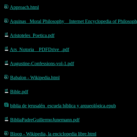
Approach.html
Aquinas_ Moral Philosophy _ Internet Encyclopedia of Philosoph
Aristoteles_Poetica.pdf
Ars_Notoria__PDFDrive_.pdf
Augustine-Confessions-vol-1.pdf
Babalon - Wikipedia.html
Bible.pdf
biblia de jerusalén_escuela bíblica y arqueológica.epub
BibliaPadreGuillermoJunemann.pdf
Bloop - Wikipedia, la enciclopedia libre.html