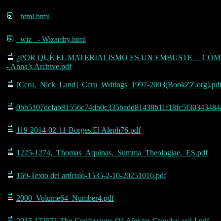
_html.html
_wiz_ - Wizardry.html
¿POR QUÉ EL MATERIALISMO ES UN EMBUSTE__ CÓMO LOS VE
- Anna’s Archive.pdf
[Ccru,_Nick_Land]_Ccru_Writings_1997-2003(BookZZ.org).pd
0bb5107dcfab81556c74db0c335badd81438b11f18fc5f30343484a
119-2014-02-11-Borges.El Aleph76.pdf
1225-1274,_Thomas_Aquinas,_Summa_Theologiae,_ES.pdf
169-Texto del artículo-1535-2-10-20251016.pdf
2000_Volume64_Number4.pdf
2015.172571.The-Confessions-Of-Aleister-Crowley-vol-I.pdf