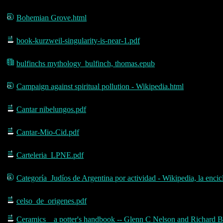
Bohemian Grove.html
book-kurzweil-singularity-is-near-1.pdf
bulfinchs mythology_bulfinch, thomas.epub
Campaign against spiritual pollution - Wikipedia.html
Cantar nibelungos.pdf
Cantar-Mio-Cid.pdf
Carteleria_LPNE.pdf
Categoría_Judíos de Argentina por actividad - Wikipedia, la encic
celso_de_origenes.pdf
Ceramics _ a potter's handbook -- Glenn C Nelson and Richard 