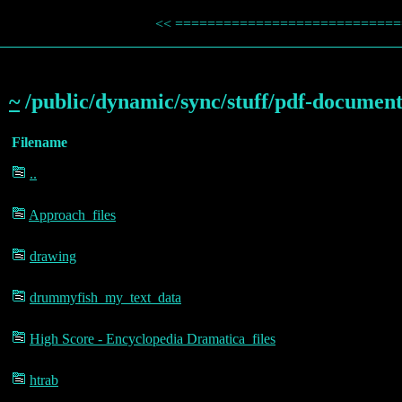
<< ============================= 
~
/public/dynamic/sync/stuff/pdf-document
Filename
..
Approach_files
drawing
drummyfish_my_text_data
High Score - Encyclopedia Dramatica_files
htrab