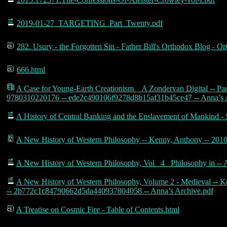
2019-01-27_TARGETING_Part_Twenty.pdf
282. Usury - the Forgotten Sin - Father Bill's Orthodox Blog - O
666.html
A Case for Young-Earth Creationism _ A Zondervan Digital -- Pau
9780310220176 -- ede2c490106f9278d8b15af31b45ce47 -- Anna’s 
A History of Central Banking and the Enslavement of Mankind -
A New History of Western Philosophy -- Kenny, Anthony -- 201
A New History of Western Philosophy, Vol_ 4_ Philosophy in -
A New History of Western Philosophy, Volume 2 - Medieval -- Ke
-- 2b772c1c84790662d5da440937804058 -- Anna’s Archive.pdf
A Treatise on Cosmic Fire - Table of Contents.html