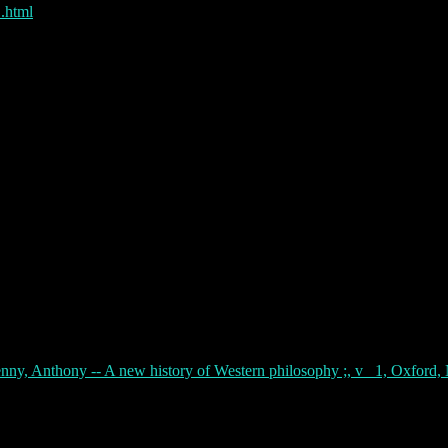
.html
ny, Anthony -- A new history of Western philosophy ;, v_ 1, Oxford,