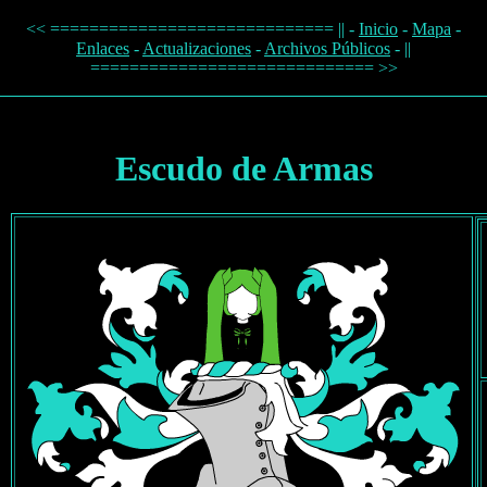
<< ============================= || -
Inicio
-
Mapa
-
Enlaces
-
Actualizaciones
-
Archivos Públicos
- ||
============================= >>
Escudo de Armas