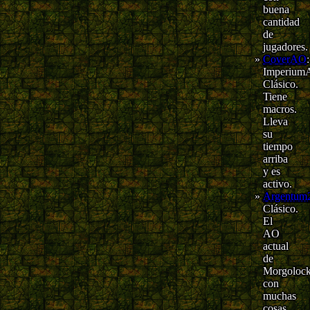
buena
cantidad
de
jugadores.
CoverAO
:
Imperium
Clásico.
Tiene
macros.
Lleva
su
tiempo
arriba
y es
activo.
Argentum
Clásico.
El
AO
actual
de
Morgolock
con
muchas
cosas