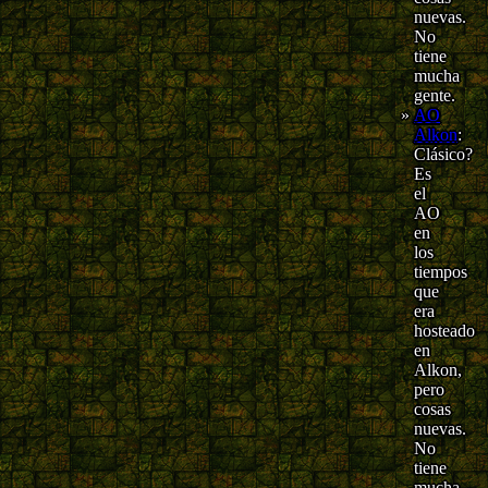
nuevas.
No
tiene
mucha
gente.
AO
Alkon
:
Clásico?
Es
el
AO
en
los
tiempos
que
era
hosteado
en
Alkon,
pero
cosas
nuevas.
No
tiene
mucha