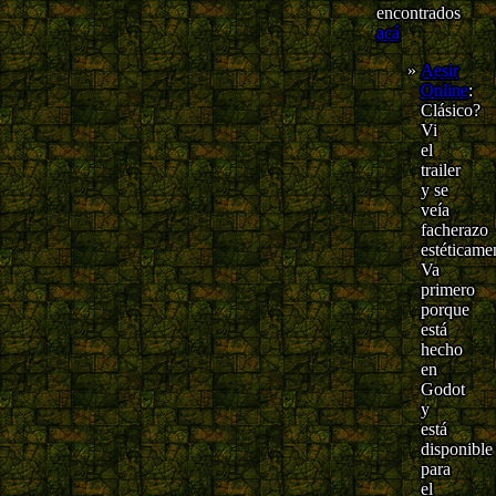
encontrados
acá
Aesir
Online
:
Clásico?
Vi
el
trailer
y se
veía
facherazo
estéticame
Va
primero
porque
está
hecho
en
Godot
y
está
disponible
para
el