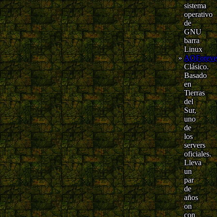
sistema
operativo
de
GNU
barra
Linux
AOForeve
Clásico.
Basado
en
Tierras
del
Sur,
uno
de
los
servers
oficiales.
Lleva
un
par
de
años
on
con