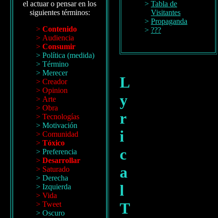
el actuar o pensar en los
Tabla de
siguientes términos:
Visitantes
Propaganda
Contenido
???
Audiencia
Consumir
Política (medida)
Término
Merecer
L
Creador
Opinion
y
Arte
Obra
r
Tecnologías
Motivación
i
Comunidad
Tóxico
c
Preferencia
Desarrollar
a
Saturado
Derecha
l
Izquierda
Vida
T
Tweet
Oscuro