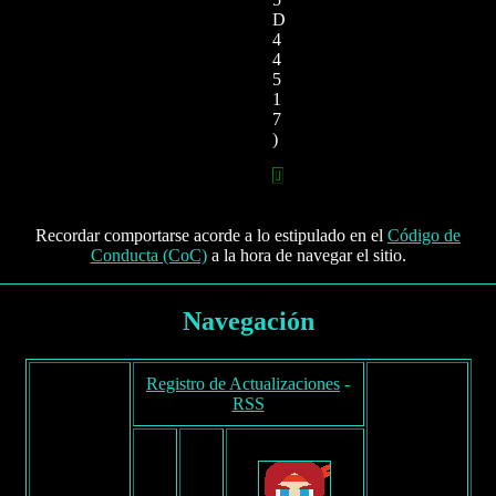
D
4
4
5
1
7
)
Recordar comportarse acorde a lo estipulado en el
Código de
Conducta (CoC)
a la hora de navegar el sitio.
Navegación
Registro de Actualizaciones
-
RSS
F
R