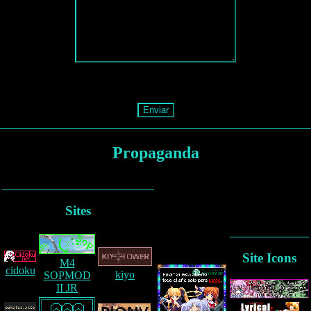
Enviar
Propaganda
Sites
Site Icons
M4
cidoku
kiyo
SOPMOD
II JR