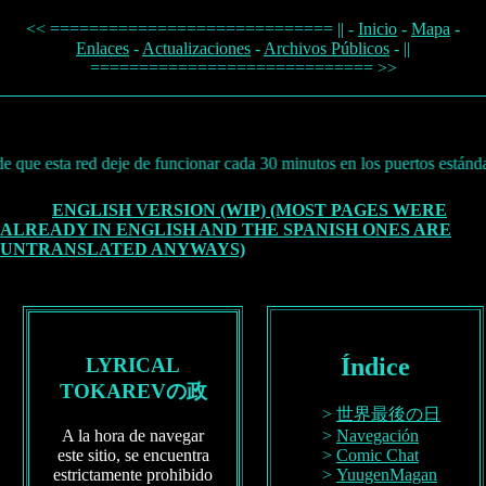
<< ============================= || -
Inicio
-
Mapa
-
Enlaces
-
Actualizaciones
-
Archivos Públicos
- ||
============================= >>
red deje de funcionar cada 30 minutos en los puertos estándar (80, 443)
ENGLISH VERSION (WIP) (MOST PAGES WERE
ALREADY IN ENGLISH AND THE SPANISH ONES ARE
UNTRANSLATED ANYWAYS)
Índice
LYRICAL
TOKAREVの政
世界最後の日
A la hora de navegar
Navegación
este sitio, se encuentra
Comic Chat
estrictamente prohibido
YuugenMagan