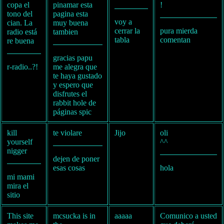
copa el
pinamar esta
!
tono del
pagina esta
voy a
cian. La
muy buena
cerrar la
pura mierda
radio está
tambien
tabla
comentan
re buena
gracias papu
r-radio..?!
me alegra que
te haya gustado
y espero que
disfrutes el
rabbit hole de
páginas spic
kill
te violare
Jijo
oli
yourself
^^
nigger
dejen de poner
esas cosas
hola
mi mami
mira el
sitio
This site
mcsucka is in
aaaaa
Comunico a usted