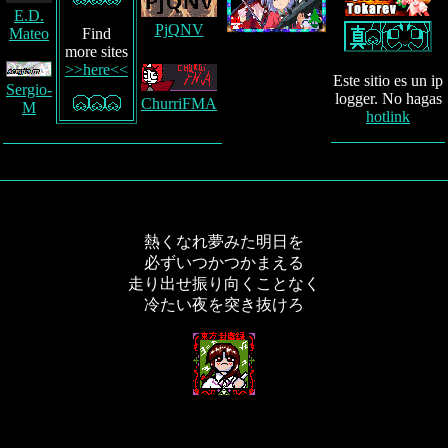
E.D.
PjQNV
Find
Mateo
more sites
>>here<<
Este sitio es un ip
Sergio-
logger. No hagas
ChurriFMA
M
hotlink
熱くなれ夢みた明日を
必ずいつかつかまえる
走り出せ振り向くことなく
冷たい夜を突き抜けろ