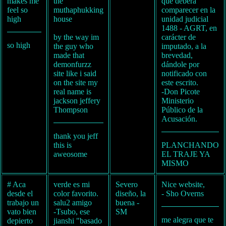
makes me
the
que deberá
feel so
muthaphukking
comparecer en la
high
house
unidad judicial
1488 - AGRT, en
by the way im
carácter de
so high
the guy who
imputado, a la
made that
brevedad,
demonfurzz
dándole por
site like i said
notificado con
on the site my
este escrito.
real name is
-Don Picote
jackson jeffery
Ministerio
Thompson
Público de la
Acusación.
thank you jeff
this is
PLANCHANDO
aweosome
EL TRAJE YA
MISMO
# Aca
verde es mi
Severo
Nice website,
desde el
color favorito.
diseño, la
- Sho Overns
trabajo un
salu2 amigo
buena -
vato bien
-Tsubo, ese
SM
me alegra que te
depierto
jianshi "basado