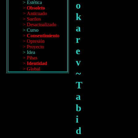
Estética
o
Obsoleto
Anticuado
k
Sueños
Desactualizado
a
Curso
Consentimiento
r
Opresión
Proyecto
e
Idea
Pibas
v
Identidad
Global
~
Emocional
Proyectar
T
Moderno
Urbano
a
Artista
Retención
b
Personalidad
Discriminación
i
Smart
App
d
Youtuber
Institucional