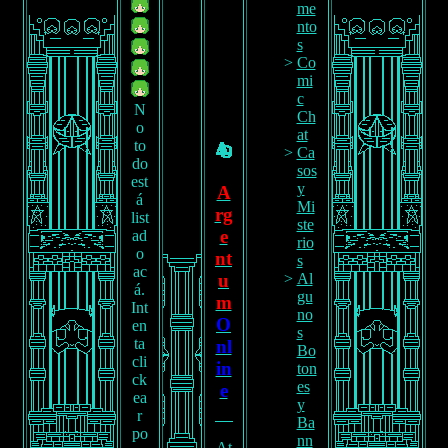
me
R
nto
X
s
D
Co
N
mi
E
c
W
N
Ch
P
o
at
R
to
Ca
O
do
sos
J
est
y
A
E
á
Mi
rg
C
list
ste
T
e
ad
rio
J
o
nt
s
A
ac
Al
u
V
á.
gu
m
A
Int
no
O
S
en
s
C
ta
nl
Bo
R
cli
in
ton
I
ck
es
e
P
ea
y
T
r
Ba
P
po
nn
At