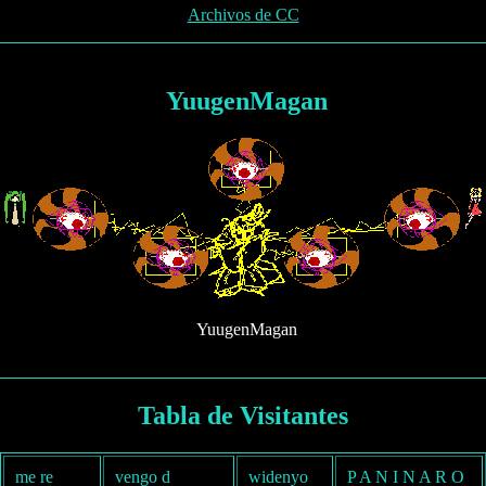
Archivos de CC
YuugenMagan
YuugenMagan
Tabla de Visitantes
me re
vengo d
widenyo
P A N I N A R O